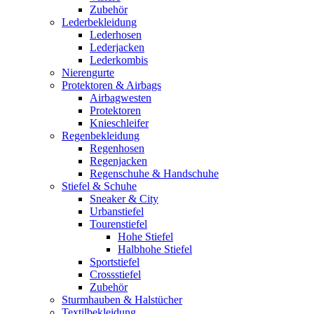
Zubehör
Lederbekleidung
Lederhosen
Lederjacken
Lederkombis
Nierengurte
Protektoren & Airbags
Airbagwesten
Protektoren
Knieschleifer
Regenbekleidung
Regenhosen
Regenjacken
Regenschuhe & Handschuhe
Stiefel & Schuhe
Sneaker & City
Urbanstiefel
Tourenstiefel
Hohe Stiefel
Halbhohe Stiefel
Sportstiefel
Crossstiefel
Zubehör
Sturmhauben & Halstücher
Textilbekleidung