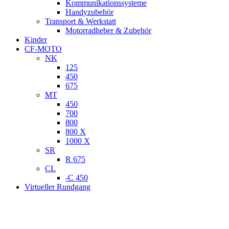
Kommunikationssysteme
Handyzubehör
Transport & Werkstatt
Motorradheber & Zubehör
Kinder
CF-MOTO
NK
125
450
675
MT
450
700
800
800 X
1000 X
SR
R 675
CL
-C 450
Virtueller Rundgang