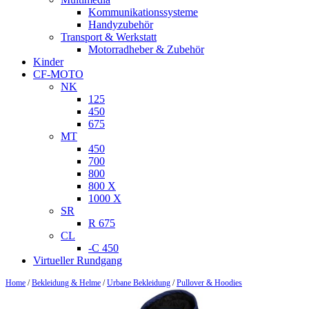
Kommunikationssysteme
Handyzubehör
Transport & Werkstatt
Motorradheber & Zubehör
Kinder
CF-MOTO
NK
125
450
675
MT
450
700
800
800 X
1000 X
SR
R 675
CL
-C 450
Virtueller Rundgang
Home
/
Bekleidung & Helme
/
Urbane Bekleidung
/
Pullover & Hoodies