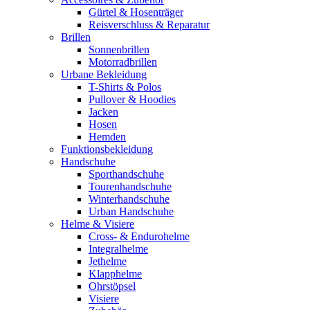
Gürtel & Hosenträger
Reisverschluss & Reparatur
Brillen
Sonnenbrillen
Motorradbrillen
Urbane Bekleidung
T-Shirts & Polos
Pullover & Hoodies
Jacken
Hosen
Hemden
Funktionsbekleidung
Handschuhe
Sporthandschuhe
Tourenhandschuhe
Winterhandschuhe
Urban Handschuhe
Helme & Visiere
Cross- & Endurohelme
Integralhelme
Jethelme
Klapphelme
Ohrstöpsel
Visiere