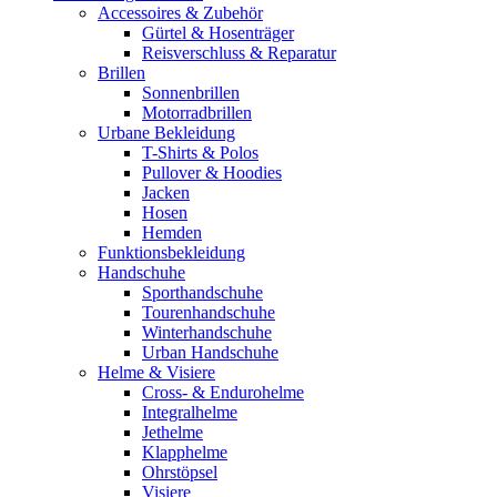
Accessoires & Zubehör
Gürtel & Hosenträger
Reisverschluss & Reparatur
Brillen
Sonnenbrillen
Motorradbrillen
Urbane Bekleidung
T-Shirts & Polos
Pullover & Hoodies
Jacken
Hosen
Hemden
Funktionsbekleidung
Handschuhe
Sporthandschuhe
Tourenhandschuhe
Winterhandschuhe
Urban Handschuhe
Helme & Visiere
Cross- & Endurohelme
Integralhelme
Jethelme
Klapphelme
Ohrstöpsel
Visiere