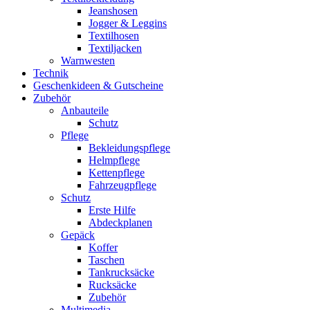
Jeanshosen
Jogger & Leggins
Textilhosen
Textiljacken
Warnwesten
Technik
Geschenkideen & Gutscheine
Zubehör
Anbauteile
Schutz
Pflege
Bekleidungspflege
Helmpflege
Kettenpflege
Fahrzeugpflege
Schutz
Erste Hilfe
Abdeckplanen
Gepäck
Koffer
Taschen
Tankrucksäcke
Rucksäcke
Zubehör
Multimedia