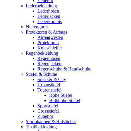
Zubehör
Lederbekleidung
Lederhosen
Lederjacken
Lederkombis
Nierengurte
Protektoren & Airbags
Airbagwesten
Protektoren
Knieschleifer
Regenbekleidung
Regenhosen
Regenjacken
Regenschuhe & Handschuhe
Stiefel & Schuhe
Sneaker & City
Urbanstiefel
Tourenstiefel
Hohe Stiefel
Halbhohe Stiefel
Sportstiefel
Crossstiefel
Zubehör
Sturmhauben & Halstücher
Textilbekleidung